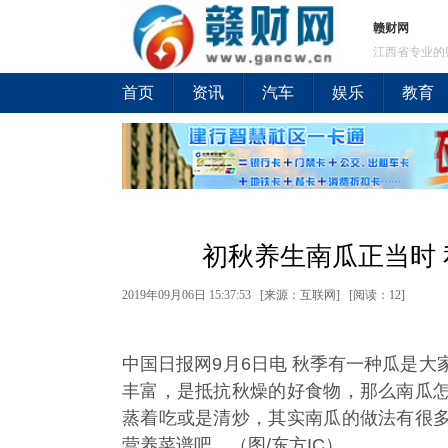
赣财网
江西省专业的
首页
资讯
汽车
娱乐
教育
初秋养生南瓜正当时 
2019年09月06日 15:37:53 [来源：互联网] [
阅读：12
]
中国日报网9月6日电 秋季有一种瓜是
丰富，是抵抗秋燥的好食物，那么南瓜
蒸着吃或是清炒，其实南瓜的做法有很
营养菜谱吧。（图/东方IC）