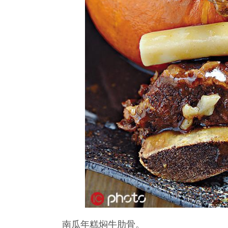
南瓜年糕焖牛肋骨。