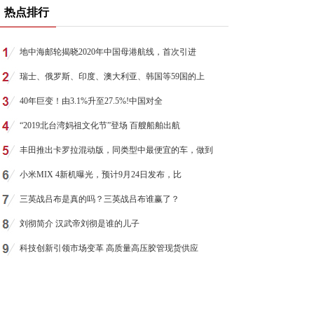
热点排行
地中海邮轮揭晓2020年中国母港航线，首次引进
瑞士、俄罗斯、印度、澳大利亚、韩国等59国的上
40年巨变！由3.1%升至27.5%!中国对全
“2019北台湾妈祖文化节”登场 百艘船舶出航
丰田推出卡罗拉混动版，同类型中最便宜的车，做到
小米MIX 4新机曝光，预计9月24日发布，比
三英战吕布是真的吗？三英战吕布谁赢了？
刘彻简介 汉武帝刘彻是谁的儿子
科技创新引领市场变革 高质量高压胶管现货供应