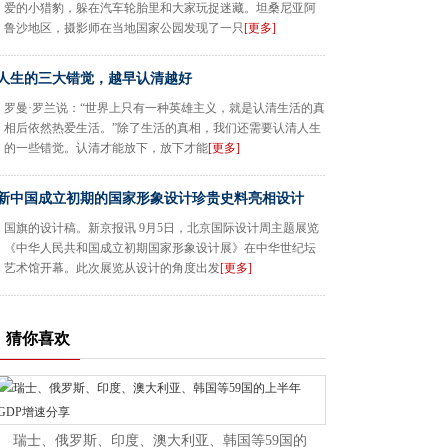
爱的小猎豹，躲在汽车轮胎里和大家玩捉迷藏。坦桑尼亚阿
鲁沙地区，摄影师在当地国家公园发现了一只
[更多]
人生的三大错觉，越早认清越好
罗曼·罗兰说：“世界上只有一种英雄主义，就是认清生活的真
相后依然热爱生活。”除了生活的真相，我们还需要认清人生
的一些错觉。认清才能放下，放下才能
[更多]
新中国成立初期的国家形象设计珍贵史料亮相设计
国旗的设计稿。新京报讯 9月5日，北京国际设计周主题展览
《中华人民共和国成立初期国家形象设计展》在中华世纪坛
艺术馆开幕。此次展览从设计的角度出发
[更多]
猜你喜欢
瑞士、俄罗斯、印度、澳大利亚、韩国等59国的