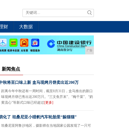
理财
大数据
广告
新闻焦点
中秋将至口味上新 盒马现烤月饼卖出近200万
距离今年中秋还有一周时间，截至8月31日，盒马推出的新口
味现烤月饼已售出近200万只。“三文鱼芥末”、“梅干菜”、“奶
黄流心”等新式口味已经超过
[更多]
萌化了 坦桑尼亚小猎豹汽车轮胎里“躲猫猫”
坦桑尼亚阿鲁沙地区，摄影师在当地国家公园发现了一只可