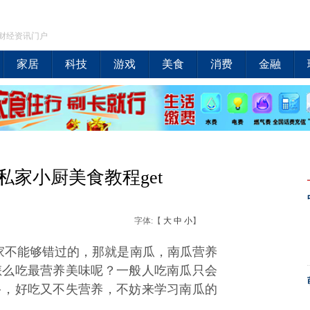
财经资讯门户
家居
科技
游戏
美食
消费
金融
私家小厨美食教程get
字体:【
大
中
小
】
大家不能够错过的，那就是南瓜，南瓜营养
怎么吃最营养美味呢？一般人吃南瓜只会
多，好吃又不失营养，不妨来学习南瓜的