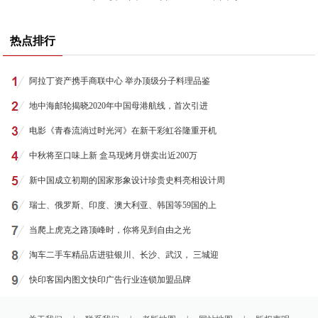
热点排行
阿拉丁资产携手商联中心 举办顶级分子料理品鉴
地中海邮轮揭晓2020年中国母港航线，首次引进
电影《青春流淌过时光河》在新干彩虹谷隆重开机
中秋将至口味上新 盒马现烤月饼卖出近200万
新中国成立初期的国家形象设计珍贵史料亮相设计周
瑞士、俄罗斯、印度、澳大利亚、韩国等59国的上
当爬上虎克之路顶峰时，你将见到自由之光
淘车二手车精品店进驻银川、长沙、武汉， 三城迎
快印客国内图文快印广告行业连锁加盟品牌