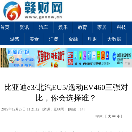
首页
资讯
汽车
娱乐
教育
家居
科技
游戏
美食
消费
金融
理财
大数据
广告
比亚迪e3/北汽EU5/逸动EV460三强对
比，你会选择谁？
2019年12月27日 11:21:12 [来源：互联网] [
阅读：14
]
字体:【
大
中
小
】