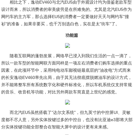
相比之下，逸动EV460与北汽EU5由于外观设计均为借鉴老款车型
设计而来，所以消费者的审美疲劳是在所难免的。尤其是北汽EU5作为
网约车的主力军，那么选择EU5的消费者一定要做好天天与网约车"撞
衫"的准备，如果非要买，也千万别选白色，实在是太"街车"了。
功能篇
随着互联网的蓬勃发展，网络早已浸入到我们生活的一点一滴了，
所以一款车型的智能网联方面同样是一项左右消费者们购车选择的重点
因素，在此项环节中，采用纯电动车鄙视链最底层的"油改电"方式而来
的长安逸动EV460率先出局，由于其无法彻底摆脱燃油车的设计方式，
并不能将整车所有系统数字化和硬件标准化，所以车机系统仅支持常规
的音乐、收音机等功能，对比另外两款车简直是上世纪的感觉。
而北汽EU5虽然搭载了"达尔文系统"，但九英寸的中控屏UI、灵敏
度都不尽人意，另外实体按键过多的中控台，也没有比亚迪e3那将大部
分实体按键功能全部整合在智能大屏中的设计更有未来感。