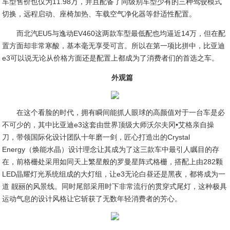
车型售价也仅为11.98万，并且配备了同级别车型少有的三种驾驶模式
切换，远程启动、座椅加热、车载空气净化器等舒适性配置。
而北汽EU5与逸动EV460这两款车型最低配也均逼近14万，但在配
置方面却非常寒酸，基本毫无享受可言。所以在第一项比拼中，比亚迪
e3可以说无论从价格方面还是配置上都成为了消费者们的首选之车。
外观篇
在这个看脸的时代，拥有瞬间能抓人眼球的高颜值对于一台车是必
不可少的，其中比亚迪e3这套由世界顶级大师沃尔夫冈•艾格亲自操
刀，带领国际化设计团队十年磨一剑，匠心打造出的Crystal
Energy（焕能水晶）设计理念让其成为了这三款车中最引人瞩目的存
在，前格栅处采用如同天上繁星般的罗曼星阵式格栅，搭配上由282颗
LED晶耀灯光系统组成的大灯组，让e3无论白昼还是黑夜，都将成为一
道 靓丽的风景线。同时尾部采用时下非常流行的贯穿式尾灯，这种极具
运动气息的设计风格让它斩获了无数年轻消费者的芳心。