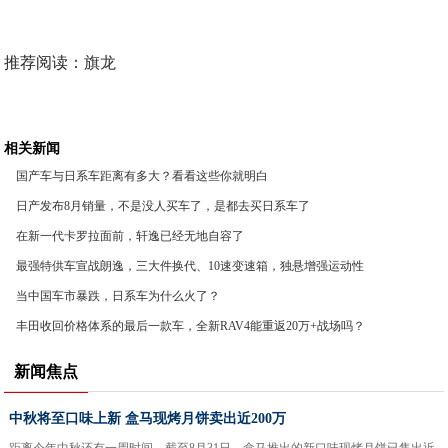
推荐阅读：
旗龙
相关新闻
国产车与日系车距离有多大？看看这些你就明白
​日产发布8月销量，不是没人买车了，是都去买日系车了
在新一代卡罗拉面前，轩逸已经无地自容了
最强特供车宣战朗逸，三大件换代、10速变速箱，独悬增强运动性
当中国车市暴跌，日系车为什么火了？
丰田收回价格体系的最后一款车，全新RAV4能重返20万+战场吗？
新闻焦点
中秋将至口味上新 盒马现烤月饼卖出近200万