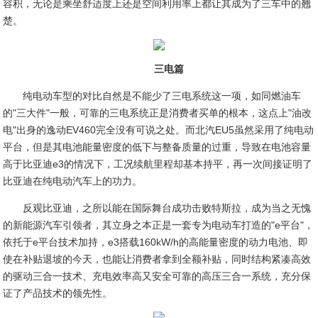
容积，无论是乘坐舒适度上还是空间利用率上都让其成为了三车中的翘
楚。
三电篇
纯电动车型的对比自然是不能少了三电系统这一项，如同燃油车
的"三大件"一般，可靠的三电系统正是消费者买单的根本，这点上"油改
电"出身的逸动EV460完全没有可说之处。而北汽EU5虽然采用了纯电动
平台，但是其电池能量密度的低下与整备质量的过重，导致在电池容量
高于比亚迪e3的情况下，工况续航里程却基本持平，再一次间接证明了
比亚迪在纯电动汽车上的功力。
反观比亚迪，之所以能在国际舞台成功击败特斯拉，成为当之无愧
的新能源汽车引领者，其立身之本正是一套专为电动车打造的"e平台"，
依托于e平台技术加持，e3搭载160kW/h的高能量密度的动力电池、即
使在补贴退坡的今天，也能让消费者拿到全额补贴，同时结构紧凑高效
的驱动三合一技术、充电效率高又安全可靠的高压三合一系统，充分保
证了产品技术的领先性。