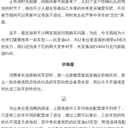
正所谓时光如梭，转眼间春节就要来了，又到了这个吃喝玩乐自驾
游的时节了，相信不少人都在等着自己丰厚的年终奖买辆爱车吧，不仅
春节期间可以带家中父母孩子游玩，同时免去在严寒中等车的"悲壮"局
面。
这不，最近就有不少网友朋友问我购车问题，为此，今天我就为小
伙伴们隆重推荐一款车型——比亚迪e3，为让各位更直观的感受e3强大
的实力，我们还找来了它的两大竞争对手，长安逸动EV460与北汽新能
源EU5。
价格篇
消费者在选择购买车型时，第一点毋庸置疑就是确定价格区间，那
么一款价格亲民且性价比高的车型自然会备受欢迎，所以今天开篇便是
对比这三款车的性价比。
为让各位更清晰的阅读，上图表格中三车均有的配置便不列举了，
只是将三款车不同的配置放了进去，通过上图可以看出，三款车型的性
价比可谓是天差地别，其中售价最亲民的比亚迪e3车型，即使选择高配