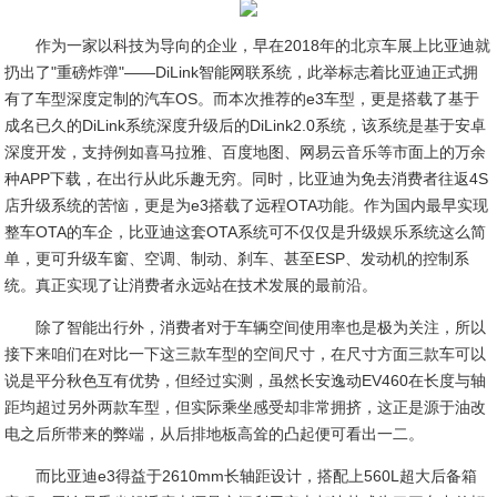
作为一家以科技为导向的企业，早在2018年的北京车展上比亚迪就
扔出了"重磅炸弹"——DiLink智能网联系统，此举标志着比亚迪正式拥
有了车型深度定制的汽车OS。而本次推荐的e3车型，更是搭载了基于
成名已久的DiLink系统深度升级后的DiLink2.0系统，该系统是基于安卓
深度开发，支持例如喜马拉雅、百度地图、网易云音乐等市面上的万余
种APP下载，在出行从此乐趣无穷。同时，比亚迪为免去消费者往返4S
店升级系统的苦恼，更是为e3搭载了远程OTA功能。作为国内最早实现
整车OTA的车企，比亚迪这套OTA系统可不仅仅是升级娱乐系统这么简
单，更可升级车窗、空调、制动、刹车、甚至ESP、发动机的控制系
统。真正实现了让消费者永远站在技术发展的最前沿。
除了智能出行外，消费者对于车辆空间使用率也是极为关注，所以
接下来咱们在对比一下这三款车型的空间尺寸，在尺寸方面三款车可以
说是平分秋色互有优势，但经过实测，虽然长安逸动EV460在长度与轴
距均超过另外两款车型，但实际乘坐感受却非常拥挤，这正是源于油改
电之后所带来的弊端，从后排地板高耸的凸起便可看出一二。
而比亚迪e3得益于2610mm长轴距设计，搭配上560L超大后备箱