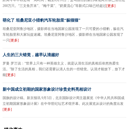
距离今年中秋还有一周时间，截至8月31日，盒马推出的新口味现烤月饼已售出近
200万只。“三文鱼芥末”、“梅干菜”、“奶黄流心”等新式口味已经超过
[更多]
萌化了 坦桑尼亚小猎豹汽车轮胎里“躲猫猫”
坦桑尼亚阿鲁沙地区，摄影师在当地国家公园发现了一只可爱的小猎豹，躲在汽
车轮胎里和大家玩捉迷藏。坦桑尼亚阿鲁沙地区，摄影师在当地国家公园发现了
一只
[更多]
人生的三大错觉，越早认清越好
罗曼·罗兰说：“世界上只有一种英雄主义，就是认清生活的真相后依然热爱生
活。”除了生活的真相，我们还需要认清人生的一些错觉。认清才能放下，放下才
能
[更多]
新中国成立初期的国家形象设计珍贵史料亮相设计
国旗的设计稿。新京报讯 9月5日，北京国际设计周主题展览《中华人民共和国成
立初期国家形象设计展》在中华世纪坛艺术馆开幕。此次展览从设计的角度出发
[更多]