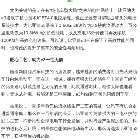
尤为关键的是，在有"纯电车型大脑"之称的电控系统上，比亚迪为
e3搭载了核心技术IGBT4.0电控系统。也正是这套可谓独占鳌头的电控
系统技术，为比亚迪e3带来了0-50km加速仅为3.9秒的澎湃动力，百公
里电耗仅为10.8kW·h的超低能耗，以及充电15分钟便可再次续航
100KM的高效充电速率。可以说，比亚迪e3带在保证了高效性能的同
时，也有效的提升了整车的安全性与耐用性。
匠心工艺，助力e3一往无前
随着新能源汽车科技的飞速发展，越来越多的消费者将目光从燃油
车转向纯电动车，而在这一领域，拥有着强大技术储备与丰富造车经验
的比亚迪可以说是当之无愧的王牌，此次通过对比，相信大家也能看
到，无论从外观、智能还是三电层面，e3均做到了领先同级别车型。
如果说，一百多年前凭借流水线生产工艺的普及，让汽车有机会走
进普通家庭；那么在一百年后的今天，比亚迪将凭借强大的三电科技与
匠心工艺，不断推动全球电动车行业发展，并对行业产生深远影响。科
技的进化永无止境，如果你也想体验电动新生活，那么请选择比亚迪e3
车型，它将带你扬帆起航。