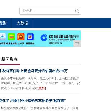
理财
大数据
广告
新闻焦点
中秋将至口味上新 盒马现烤月饼卖出近200万
距离今年中秋还有一周时间，截至8月31日，盒马推出的新口
味现烤月饼已售出近200万只。“三文鱼芥末”、“梅干菜”、“奶
黄流心”等新式口味已经超过
[更多]
萌化了 坦桑尼亚小猎豹汽车轮胎里“躲猫猫”
坦桑尼亚阿鲁沙地区，摄影师在当地国家公园发现了一只可