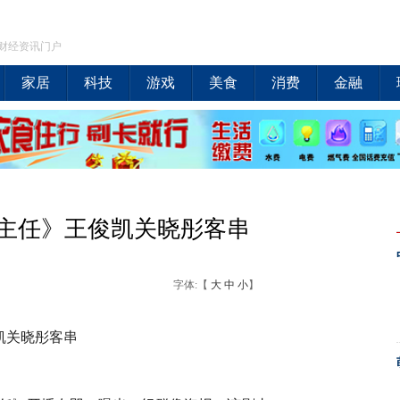
财经资讯门户
家居
科技
游戏
美食
消费
金融
主任》王俊凯关晓彤客串
字体:【
大
中
小
】