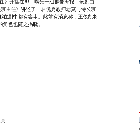
任》开播在即，曝光一组群像海报。该剧由
是班主任》讲述了一名优秀教师老莫与特长班
彤在剧中都有客串。此前有消息称，王俊凯将
的角色也随之揭晓。
公示