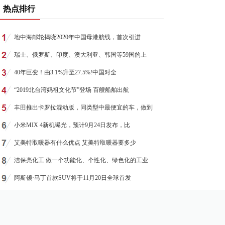
热点排行
地中海邮轮揭晓2020年中国母港航线，首次引进
瑞士、俄罗斯、印度、澳大利亚、韩国等59国的上
40年巨变！由3.1%升至27.5%!中国对全
“2019北台湾妈祖文化节”登场 百艘船舶出航
丰田推出卡罗拉混动版，同类型中最便宜的车，做到
小米MIX 4新机曝光，预计9月24日发布，比
艾美特取暖器有什么优点 艾美特取暖器要多少
洁保亮化工 做一个功能化、个性化、绿色化的工业
阿斯顿·马丁首款SUV将于11月20日全球首发