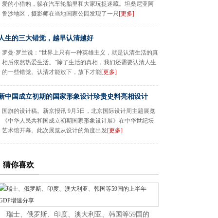
爱的小猎豹，躲在汽车轮胎里和大家玩捉迷藏。坦桑尼亚阿
鲁沙地区，摄影师在当地国家公园发现了一只
[更多]
人生的三大错觉，越早认清越好
罗曼·罗兰说：“世界上只有一种英雄主义，就是认清生活的真
相后依然热爱生活。”除了生活的真相，我们还需要认清人生
的一些错觉。认清才能放下，放下才能
[更多]
新中国成立初期的国家形象设计珍贵史料亮相设计
国旗的设计稿。新京报讯 9月5日，北京国际设计周主题展览
《中华人民共和国成立初期国家形象设计展》在中华世纪坛
艺术馆开幕。此次展览从设计的角度出发
[更多]
猜你喜欢
瑞士、俄罗斯、印度、澳大利亚、韩国等59国的