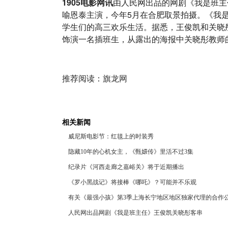
1905电影网讯
由人民网出品的网剧《我是班主
喻恩泰主演，今年5月在合肥取景拍摄。《我
学生们的高三欢乐生活。据悉，王俊凯和关晓
饰演一名插班生，从露出的海报中关晓彤教师
推荐阅读：
旗龙网
相关新闻
威尼斯电影节：红毯上的时装秀
隐藏10年的心机女主，《甄嬛传》里活不过3集
纪录片《河西走廊之嘉峪关》将于近期播出
《罗小黑战记》将接棒《哪吒》？可能并不乐观
有关《最强小孩》第3季上海长宁地区地区独家代理的合作
人民网出品网剧《我是班主任》王俊凯关晓彤客串