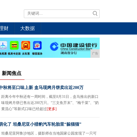
理财
大数据
广告
新闻焦点
中秋将至口味上新 盒马现烤月饼卖出近200万
距离今年中秋还有一周时间，截至8月31日，盒马推出的新口
味现烤月饼已售出近200万只。“三文鱼芥末”、“梅干菜”、“奶
黄流心”等新式口味已经超过
[更多]
萌化了 坦桑尼亚小猎豹汽车轮胎里“躲猫猫”
坦桑尼亚阿鲁沙地区，摄影师在当地国家公园发现了一只可