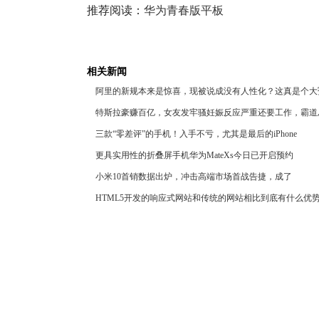
推荐阅读：
华为青春版平板
相关新闻
阿里的新规本来是惊喜，现被说成没有人性化？这真是个大
特斯拉豪赚百亿，女友发牢骚妊娠反应严重还要工作，霸道
三款“零差评”的手机！入手不亏，尤其是最后的iPhone
更具实用性的折叠屏手机华为MateXs今日已开启预约
小米10首销数据出炉，冲击高端市场首战告捷，成了
HTML5开发的响应式网站和传统的网站相比到底有什么优