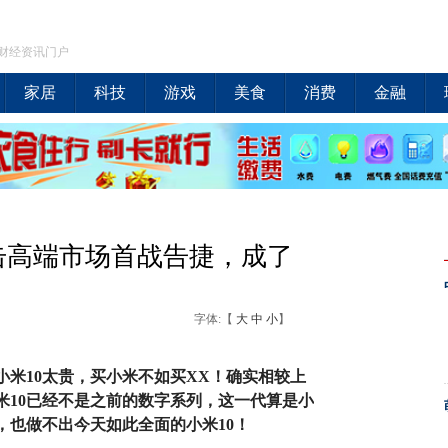
财经资讯门户
家居
科技
游戏
美食
消费
金融
击高端市场首战告捷，成了
字体:【
大
中
小
】
小米10太贵，买小米不如买XX！确实相较上
米10已经不是之前的数字系列，这一代算是小
，也做不出今天如此全面的小米10！