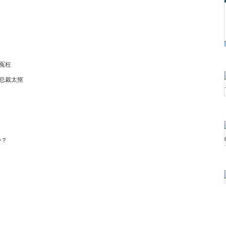
冤枉
总裁太抠
势？