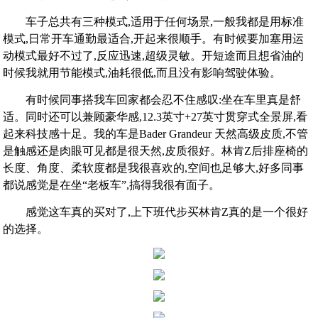
车子总共有三种模式,适用于任何场景,一般我都是用标准
模式,日常开车通勤最适合,开起来很顺手。有时候要加塞用运
动模式最好不过了,反应迅速,超级灵敏。开短途而且想省油的
时候我就用节能模式,油耗很低,而且没有影响驾驶体验。
有时候同事搭我车回家都会忍不住感叹:坐在车里真是舒
适。同时还可以兼顾豪华感,12.3英寸+27英寸贯穿式全景屏,看
起来科技感十足。我的车是Bader Grandeur 天然高级皮质,不管
是触感还是肉眼可见都是很天然,皮质很好。林肯Z后排座椅的
长度、角度、柔软度都是我很喜欢的,空间也足够大,好多同事
都说感觉是在坐“老板车”,搞得我很有面子。
感觉这车真的买对了,上下班代步买林肯Z真的是一个很好
的选择。