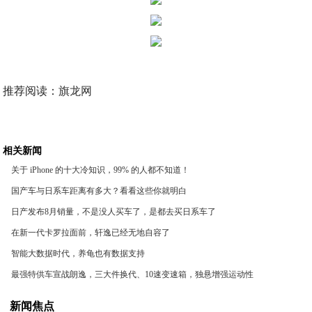
推荐阅读：
旗龙网
相关新闻
关于 iPhone 的十大冷知识，99% 的人都不知道！
国产车与日系车距离有多大？看看这些你就明白
​日产发布8月销量，不是没人买车了，是都去买日系车了
在新一代卡罗拉面前，轩逸已经无地自容了
智能大数据时代，养龟也有数据支持
最强特供车宣战朗逸，三大件换代、10速变速箱，独悬增强运动性
新闻焦点