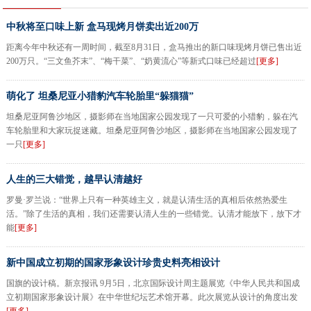
中秋将至口味上新 盒马现烤月饼卖出近200万
距离今年中秋还有一周时间，截至8月31日，盒马推出的新口味现烤月饼已售出近
200万只。“三文鱼芥末”、“梅干菜”、“奶黄流心”等新式口味已经超过
[更多]
萌化了 坦桑尼亚小猎豹汽车轮胎里“躲猫猫”
坦桑尼亚阿鲁沙地区，摄影师在当地国家公园发现了一只可爱的小猎豹，躲在汽
车轮胎里和大家玩捉迷藏。坦桑尼亚阿鲁沙地区，摄影师在当地国家公园发现了
一只
[更多]
人生的三大错觉，越早认清越好
罗曼·罗兰说：“世界上只有一种英雄主义，就是认清生活的真相后依然热爱生
活。”除了生活的真相，我们还需要认清人生的一些错觉。认清才能放下，放下才
能
[更多]
新中国成立初期的国家形象设计珍贵史料亮相设计
国旗的设计稿。新京报讯 9月5日，北京国际设计周主题展览《中华人民共和国成
立初期国家形象设计展》在中华世纪坛艺术馆开幕。此次展览从设计的角度出发