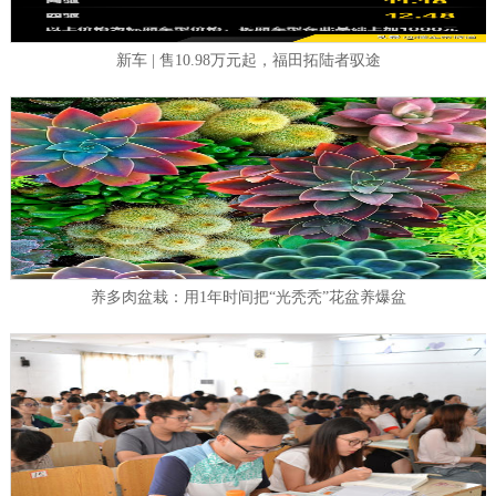
新车 | 售10.98万元起，福田拓陆者驭途
养多肉盆栽：用1年时间把“光秃秃”花盆养爆盆