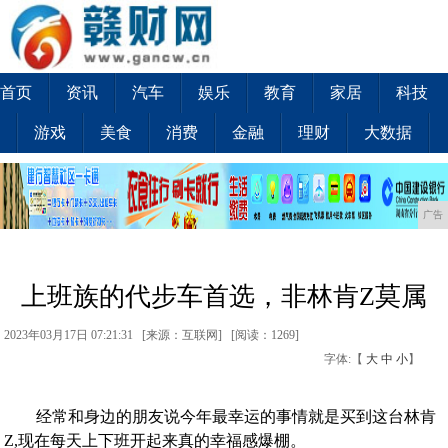
首页
资讯
汽车
娱乐
教育
家居
科技
游戏
美食
消费
金融
理财
大数据
广告
上班族的代步车首选，非林肯Z莫属
2023年03月17日 07:21:31 [来源：互联网] [
阅读：1269
]
字体:【
大
中
小
】
经常和身边的朋友说今年最幸运的事情就是买到这台林肯
Z,现在每天上下班开起来真的幸福感爆棚。