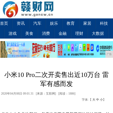
首页
资讯
汽车
娱乐
教育
家居
科技
游戏
美食
消费
金融
理财
大数据
广告
小米10 Pro二次开卖售出近10万台 雷
军有感而发
2020年04月08日 09:01:31 [来源：互联网] [
阅读：1886
]
字体:【
大
中
小
】