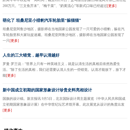
距离今年中秋还有一周时间，截至8月31日，盒马推出的新口味现烤月饼已售出近
200万只。“三文鱼芥末”、“梅干菜”、“奶黄流心”等新式口味已经超过
[更多]
萌化了 坦桑尼亚小猎豹汽车轮胎里“躲猫猫”
坦桑尼亚阿鲁沙地区，摄影师在当地国家公园发现了一只可爱的小猎豹，躲在汽
车轮胎里和大家玩捉迷藏。坦桑尼亚阿鲁沙地区，摄影师在当地国家公园发现了
一只
[更多]
人生的三大错觉，越早认清越好
罗曼·罗兰说：“世界上只有一种英雄主义，就是认清生活的真相后依然热爱生
活。”除了生活的真相，我们还需要认清人生的一些错觉。认清才能放下，放下才
能
[更多]
新中国成立初期的国家形象设计珍贵史料亮相设计
国旗的设计稿。新京报讯 9月5日，北京国际设计周主题展览《中华人民共和国成
立初期国家形象设计展》在中华世纪坛艺术馆开幕。此次展览从设计的角度出发
[更多]