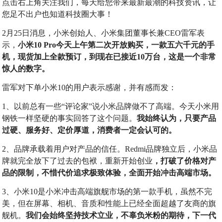
点击右上角关注我们，每天给您带来最新最潮的科技资讯，让
您足不出户也知道科技圈大事！
2月25日消息，小米创始人、小米集团董事长兼CEO雷军表
示，
小米10 Pro今天上午第二次开放购买，一款五六千元的手
机，现货加上全款预订，到现在已接近10万台，这是一个非常
惊人的数字。
雷军对下单小米10的用户表示感谢，并有感而发：
1、以前总有一些“评论家”说小米品牌做不了高端。今天小米用
钢铁一样坚硬的事实回答了这个问题。
我始终认为，只要产品
过硬、服务好、定价厚道，消费者一定会认可的。
2、品牌承载着用户对产品的信任。Redmi品牌独立后，小米品
牌就完全放下了过去的包袱，重新开始创业
，打破了价格对产
品的限制，不惜代价追求极致体验，全面开始冲击高端市场。
3、小米10是小米冲击高端旗舰市场的第一款手机，虽然不完
美，但在屏幕、相机、音质和性能上已经全面超越了友商的旗
舰机。
我们会始终坚持技术立业，不辜负米粉的期待，下一代