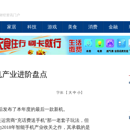
财经资讯门户
家居
科技
游戏
美食
消费
金融
手机产业进阶盘点
字体:【
大
中
小
】
先后发布了本年度的最后一款新机。
管是运营商“充话费送手机”那一老套子玩法，但
2018年智能手机产业收关之作，其承载的是