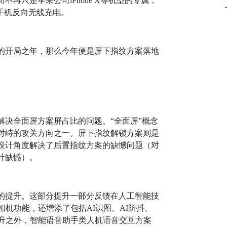
再只是苹果公司iPhone X等机型的专属，
支持手机反向无线充电。
的开局之年，那么今年便是屏下指纹方案落地
解决全面屏方案屏占比的问题。“全面屏”概念
对峙的攻关方向之一。屏下指纹解锁方案则是
设计角度解决了后置指纹方案的缺憾问题（对
计缺憾）。
大的提升。这部分提升一部分反馈在人工智能技
相机功能，还增添了包括AI识图、AI防抖、
提升之外，智能语音助手类人机语音交互方案