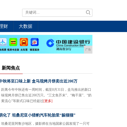
理财
大数据
广告
新闻焦点
中秋将至口味上新 盒马现烤月饼卖出近200万
距离今年中秋还有一周时间，截至8月31日，盒马推出的新口
味现烤月饼已售出近200万只。“三文鱼芥末”、“梅干菜”、“奶
黄流心”等新式口味已经超过
[更多]
萌化了 坦桑尼亚小猎豹汽车轮胎里“躲猫猫”
坦桑尼亚阿鲁沙地区，摄影师在当地国家公园发现了一只可