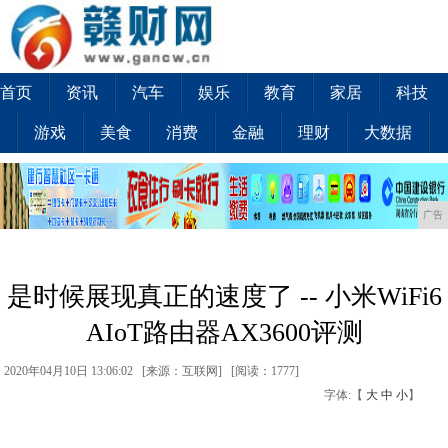
首页
资讯
汽车
娱乐
教育
家居
科技
游戏
美食
消费
金融
理财
大数据
广告
是时候展现真正的速度了 -- 小米WiFi6
AIoT路由器AX3600评测
2020年04月10日 13:06:02 [来源：互联网] [
阅读：1777
]
字体:【
大
中
小
】