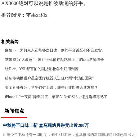
AX3600绝对可以说是推波助澜的好手。
推荐阅读：
苹果xr和x
相关新闻
疫情下，为何京东还能够次日达，别的平台甚至都不会发货。
苹果成为“大赢家”！国产手机输在起跑线上，iPhone逆势增长
让Dior、YSL都害怕的国货彩妆各个好用到苦
猎豹移动携猎户星空医疗机器人进驻郑州“小汤山医院”
美团直播办公，学生钉钉上课，哪些行业即将迅速发展？
iPhone11“一夜间”降至谷底，苹果A13+iOS13，还是选择再见了
新闻焦点
中秋将至口味上新 盒马现烤月饼卖出近200万
距离今年中秋还有一周时间，截至8月31日，盒马推出的新口味现烤月饼已售出近