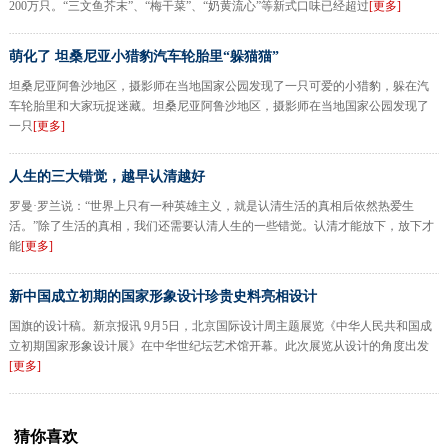
200万只。“三文鱼芥末”、“梅干菜”、“奶黄流心”等新式口味已经超过
[更多]
萌化了 坦桑尼亚小猎豹汽车轮胎里“躲猫猫”
坦桑尼亚阿鲁沙地区，摄影师在当地国家公园发现了一只可爱的小猎豹，躲在汽
车轮胎里和大家玩捉迷藏。坦桑尼亚阿鲁沙地区，摄影师在当地国家公园发现了
一只
[更多]
人生的三大错觉，越早认清越好
罗曼·罗兰说：“世界上只有一种英雄主义，就是认清生活的真相后依然热爱生
活。”除了生活的真相，我们还需要认清人生的一些错觉。认清才能放下，放下才
能
[更多]
新中国成立初期的国家形象设计珍贵史料亮相设计
国旗的设计稿。新京报讯 9月5日，北京国际设计周主题展览《中华人民共和国成
立初期国家形象设计展》在中华世纪坛艺术馆开幕。此次展览从设计的角度出发
[更多]
猜你喜欢