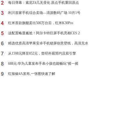
每日弹幕：索尼Z4几无变化 原点手机重回原点
利川首家手机综合卖场—清源数码广场 10月1号
红米首款旗舰卖出500万台后，红米K30Pro
这配置略显尴尬！阿尔卡特巨屏手机亮相CES 2
精选优质高清苹果安卓手机锁屏创意壁纸，高清无水
从1598元降至852元，曾经外观简约且双引擎
688元:华为儿童发布手表小孩也能畅玩“摇一摇
红辣椒4A发布,一张图快速了解