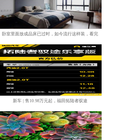
卧室里面放成品床已过时，如今流行这样装，看完
新车 | 售10.98万元起，福田拓陆者驭途