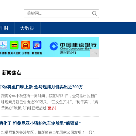
理财
大数据
广告
新闻焦点
中秋将至口味上新 盒马现烤月饼卖出近200万
距离今年中秋还有一周时间，截至8月31日，盒马推出的新口
味现烤月饼已售出近200万只。“三文鱼芥末”、“梅干菜”、“奶
黄流心”等新式口味已经超过
[更多]
萌化了 坦桑尼亚小猎豹汽车轮胎里“躲猫猫”
坦桑尼亚阿鲁沙地区，摄影师在当地国家公园发现了一只可