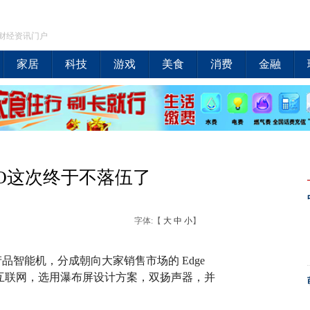
财经资讯门户
家居
科技
游戏
美食
消费
金融
TO这次终于不落伍了
字体:【
大
中
小
】
产品智能机，分成朝向大家销售市场的 Edge
5G 互联网，选用瀑布屏设计方案，双扬声器，并