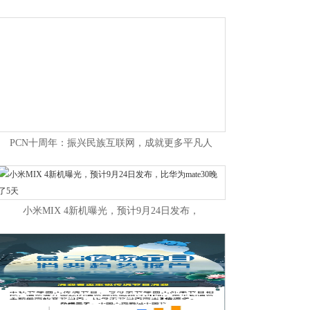
PCN十周年：振兴民族互联网，成就更多平凡人
小米MIX 4新机曝光，预计9月24日发布，