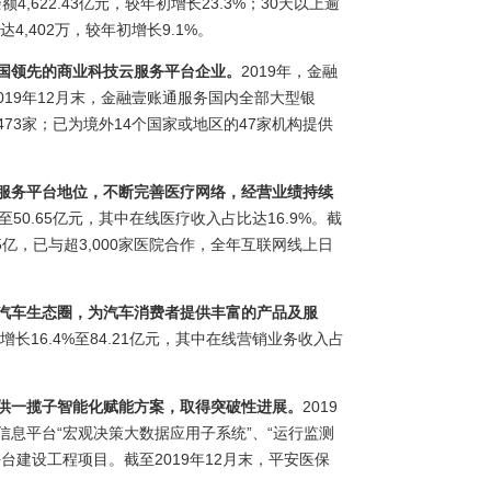
4,622.43亿元，较年初增长23.3%；30天以上逾
4,402万，较年初增长9.1%。
国领先的商业科技云服务平台企业。
2019年，金融
2019年12月末，金融壹账通服务国内全部大型银
473家；已为境外14个国家或地区的47家机构提供
服务平台地位，不断完善医疗网络，经营业绩持续
至50.65亿元，其中在线医疗收入占比达16.9%。截
15亿，已与超3,000家医院合作，全年互联网线上日
汽车生态圈，为汽车消费者提供丰富的产品及服
增长16.4%至84.21亿元，其中在线营销业务收入占
供一揽子智能化赋能方案，取得突破性进展。
2019
息平台“宏观决策大数据应用子系统”、“运行监测
台建设工程项目。截至2019年12月末，平安医保