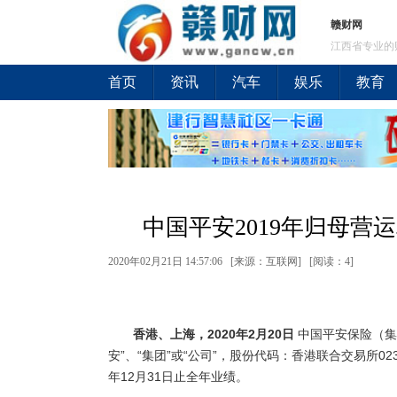
赣财网
江西省专业的
首页
资讯
汽车
娱乐
教育
中国平安2019年归母营运
2020年02月21日 14:57:06 [来源：互联网] [
阅读：4
]
香港、上海，2020年2月20日
中国平安保险（集
安”、“集团”或“公司”，股份代码：香港联合交易所023
年12月31日止全年业绩。