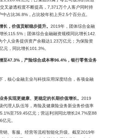
户交叉渗透程度不断提高，7,371万个人客户同时持
中占比36.8%，占比较年初上升2.5个百分点。
增长，价值贡献稳步提升。
2019年，团体综合金融
长115.5%；团体综合金融融资规模同比增长142.
业务为个人业务提供资产余额达1.23万亿元；为保险资
6亿元，同比增长101.3%。
47.3%，产险综合成本率96.4%，银行零售业务
下，核心金融主业与科技应用深度结合，各项金融
康险业务实现更健康、更稳定的长期价值增长。
2019
级代理人队伍等，寿险及健康险业务新业务价值率
1%至759.45亿元；营运利润同比增长24.7%至88
16亿元。
销、客服、经营等流程智能化升级。截至2019年