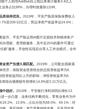
能个人助理AskBob自上线以来累计服务3.4亿人
线上业务占比99%，办理时效最快1分钟。
品质保持优良。
2019年，平安产险原保险保费收入
0.7%至209.52亿元，营运净资产收益率达24.6%；
断提升。平安产险运用AI图片定损技术和精准客户
的办理赔、查理赔服务，其中近25%的案件可通过
信任赔”服务，开创性实现后台零人工作业模式，全年
资金资产负债久期匹配。
2019年，公司配合国家基
体经济；保险资金投资组合的总投资收益率为6.
动投资收益同比上升的影响；净投资收益率为5.
资组合规模较年初增长14.8%至3.21万亿元。
稳中趋好。
2019年，平安银行净利润同比增长13.
成效进一步凸显，业务结构不断优化，零售业务作为中
2%、13.8%，占比分别为58.0%、69.1%；对
均衡、更可持续；资产质量持续改善，不良贷款率