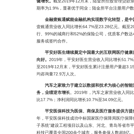
健增长。
截至2019年12月末，陆金所控股管理贷款余额
期率为1.9%，显著优于同业；陆金所平台注册用户数达
金融壹账通赋能金融机构实现数字化转型，是中
壹账通营业收入同比增长64.7%至23.28亿元。截至
行、99%的城商行和52%的保险公司，优质客户数达
服务或签约合作。
平安好医生继续奠定中国最大的互联网医疗健康
向好。
2019年，平安好医生营业收入同比增长51.7%
至2019年12月末，平安好医生累计注册用户量超3.
均咨询量72.9万人次。
汽车之家致力于建立以数据和技术为核心的智能
务，业绩逆市增长
。2019年，汽车之家营业收入同比
比17.7%；净利润同比增长10.7%至34.09亿元。
平安医保科技为医保、商保及医疗服务提供方提
年，平安医保科技成功中标国家医疗保障局医疗保障信
子系统”建设工程项目以及山东、河北、青岛等省市平
科技已覆盖全国200余个城市，服务参保人数超8亿。