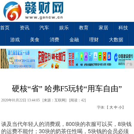
首页
资讯
汽车
娱乐
教育
家居
科技
游戏
美食
消费
金融
理财
大数据
广告
硬核“省” 哈弗F5玩转“用车自由”
2020年01月22日 13:44:05 [来源：互联网] [
阅读：42
]
字体:【
大
中
小
】
谈及当代年轻人的消费观，800块的衣服可以买，8块钱
的运费不能付；30块的奶茶任性喝，5块钱的会员必须