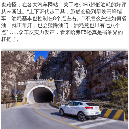
也难怪，在各大汽车网站，关于哈弗F5超低油耗的好评
从未断过。“上下班代步工具，虽然会碰到早晚高峰堵
车，油耗基本也控制在8个点左右。”“不怎么关注如何省
油，就正常开，也会猛踩油门，油耗竟也只有七八个
点”……众车友实力发声，看来哈弗F5还真是省油界的
杠把子。