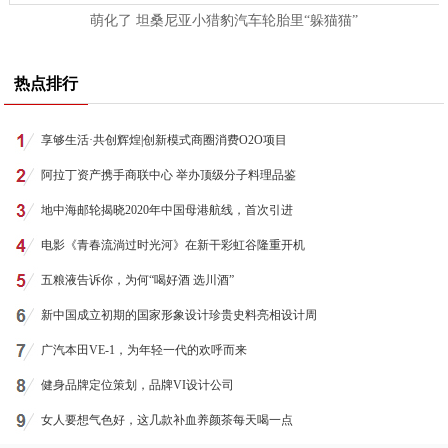
萌化了 坦桑尼亚小猎豹汽车轮胎里“躲猫猫”
热点排行
享够生活·共创辉煌|创新模式商圈消费O2O项目
阿拉丁资产携手商联中心 举办顶级分子料理品鉴
地中海邮轮揭晓2020年中国母港航线，首次引进
电影《青春流淌过时光河》在新干彩虹谷隆重开机
五粮液告诉你，为何“喝好酒 选川酒”
新中国成立初期的国家形象设计珍贵史料亮相设计周
广汽本田VE-1，为年轻一代的欢呼而来
健身品牌定位策划，品牌VI设计公司
女人要想气色好，这几款补血养颜茶每天喝一点