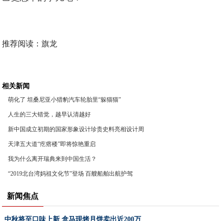
推荐阅读：
旗龙
相关新闻
萌化了 坦桑尼亚小猎豹汽车轮胎里“躲猫猫”
人生的三大错觉，越早认清越好
新中国成立初期的国家形象设计珍贵史料亮相设计周
天津五大道“疙瘩楼”即将惊艳重启
我为什么离开瑞典来到中国生活？
“2019北台湾妈祖文化节”登场 百艘船舶出航护驾
新闻焦点
中秋将至口味上新 盒马现烤月饼卖出近200万