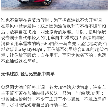
谁也不希望在春节放假时，为了省点油钱不舍开空调，
在寒风中瑟瑟发抖；或是因为油价飙升而不得不瞻前顾
后，放弃自在飞驰、四处撒野的乐趣。所以，是时候展
现专属于当代年轻人的“用车自由”模式啦！而深知年轻
消费者用车需求的哈弗F5自然一马当先，坚定地对高油
耗这事儿Say ByeBye，工信部百公里综合6.8L的超低油
耗，让你放下顾虑，自在用车。而它为你省下的，也远
不止油钱这么简单。
无惧涨跌 省油比想象中简单
曾经因为油价即将上调，各大加油站人满为患，许多车
主不辞辛苦在加油站排起长队，只为一句“给我加满”；
也曾因油价飙升，不少车主开车小心翼翼，不敢放肆超
车，尽可能缩短着自己的行动半径。