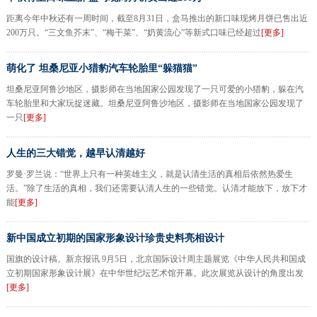
距离今年中秋还有一周时间，截至8月31日，盒马推出的新口味现烤月饼已售出近
200万只。“三文鱼芥末”、“梅干菜”、“奶黄流心”等新式口味已经超过
[更多]
萌化了 坦桑尼亚小猎豹汽车轮胎里“躲猫猫”
坦桑尼亚阿鲁沙地区，摄影师在当地国家公园发现了一只可爱的小猎豹，躲在汽
车轮胎里和大家玩捉迷藏。坦桑尼亚阿鲁沙地区，摄影师在当地国家公园发现了
一只
[更多]
人生的三大错觉，越早认清越好
罗曼·罗兰说：“世界上只有一种英雄主义，就是认清生活的真相后依然热爱生
活。”除了生活的真相，我们还需要认清人生的一些错觉。认清才能放下，放下才
能
[更多]
新中国成立初期的国家形象设计珍贵史料亮相设计
国旗的设计稿。新京报讯 9月5日，北京国际设计周主题展览《中华人民共和国成
立初期国家形象设计展》在中华世纪坛艺术馆开幕。此次展览从设计的角度出发
[更多]